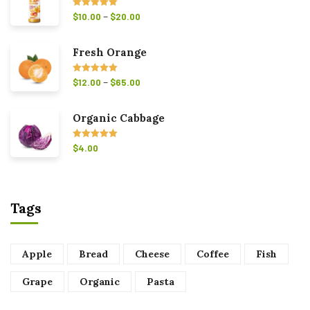
–
Avaliação
$
10.00
$
20.00
5.00
de 5
Fresh Orange
–
Avaliação
$
12.00
$
65.00
5.00
de 5
Organic Cabbage
Avaliação
$
4.00
5.00
de 5
Tags
Apple
Bread
Cheese
Coffee
Fish
Grape
Organic
Pasta