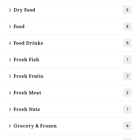
Dry Food
3
Food
8
Food Drinks
5
Fresh Fish
1
Fresh Fruits
7
Fresh Meat
2
Fresh Nuts
1
Grocery & Frozen
4