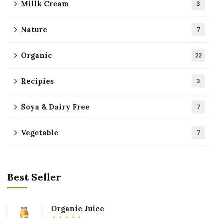
Millk Cream
3
Nature
7
Organic
22
Recipies
3
Soya & Dairy Free
7
Vegetable
7
Best Seller
Organic Juice