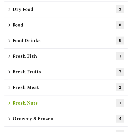
Dry Food
3
Food
8
Food Drinks
5
Fresh Fish
1
Fresh Fruits
7
Fresh Meat
2
Fresh Nuts
1
Grocery & Frozen
4