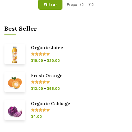
Filtrar
Preço:
$0
—
$10
Best Seller
Organic Juice
–
Avaliação
$
10.00
$
20.00
5.00
de 5
Fresh Orange
–
Avaliação
$
12.00
$
65.00
5.00
de 5
Organic Cabbage
Avaliação
$
4.00
5.00
de 5