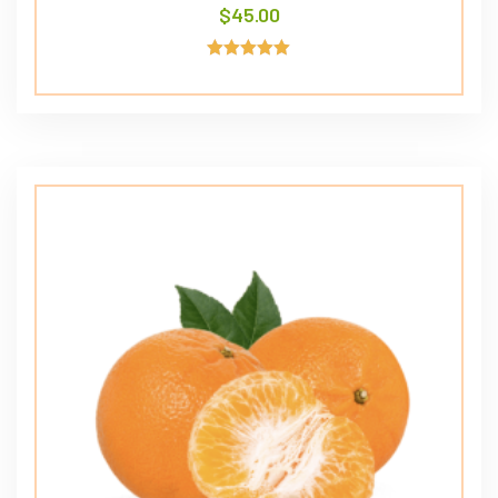
$
45.00
Avaliação
5.00
de 5