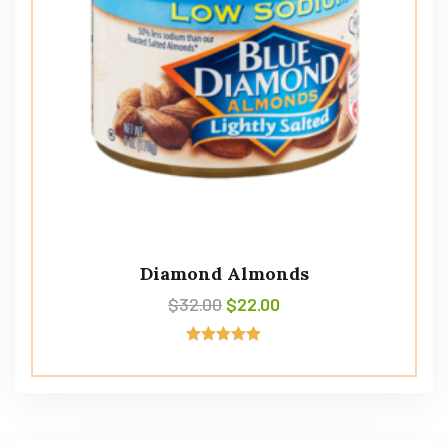
Diamond Almonds
$
32.00
$
22.00
Avaliação
5.00
de 5