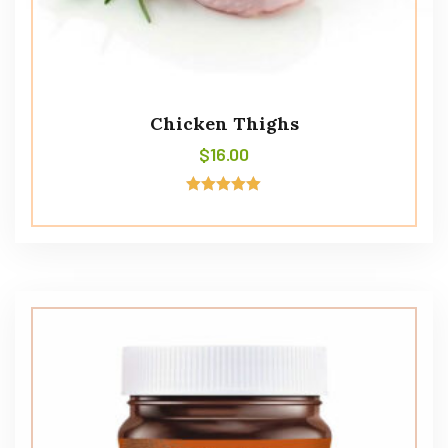
Chicken Thighs
$
16.00
Avaliação
5.00
de 5