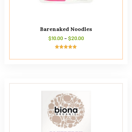
Barenaked Noodles
$
10.00
–
$
20.00
Avaliação
5.00
de 5