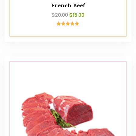
French Beef
$
20.00
$
15.00
Avaliação
5.00
de 5