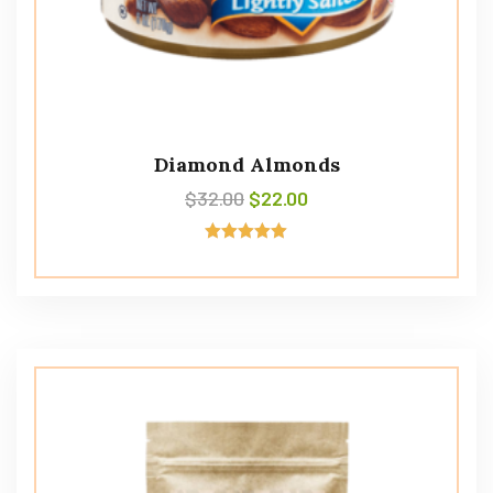
Diamond Almonds
$
32.00
$
22.00
Avaliação
5.00
de 5