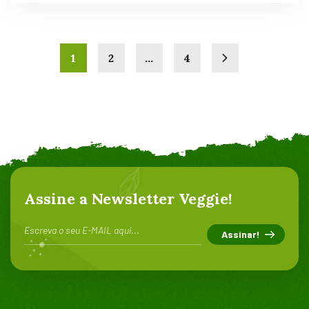
1
2
…
4
Assine a Newsletter Veggie!