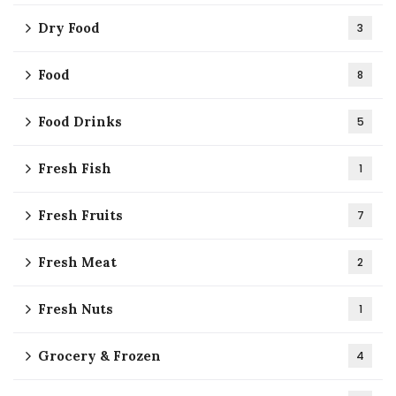
Dry Food
3
Food
8
Food Drinks
5
Fresh Fish
1
Fresh Fruits
7
Fresh Meat
2
Fresh Nuts
1
Grocery & Frozen
4