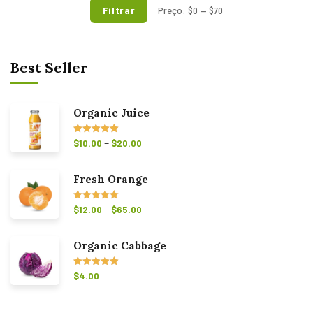
Filtrar
Preço:
$0
—
$70
Best Seller
Organic Juice
–
Avaliação
$
10.00
$
20.00
5.00
de 5
Fresh Orange
–
Avaliação
$
12.00
$
65.00
5.00
de 5
Organic Cabbage
Avaliação
$
4.00
5.00
de 5