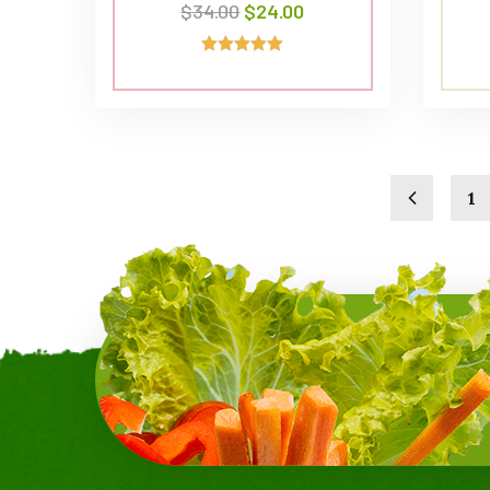
$
34.00
$
24.00
Avaliação
5.00
de 5
1