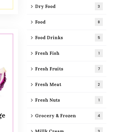
Dry Food
3
Food
8
Food Drinks
5
Fresh Fish
1
Fresh Fruits
7
Fresh Meat
2
Fresh Nuts
1
ge
Grocery & Frozen
4
Millk Cream
3