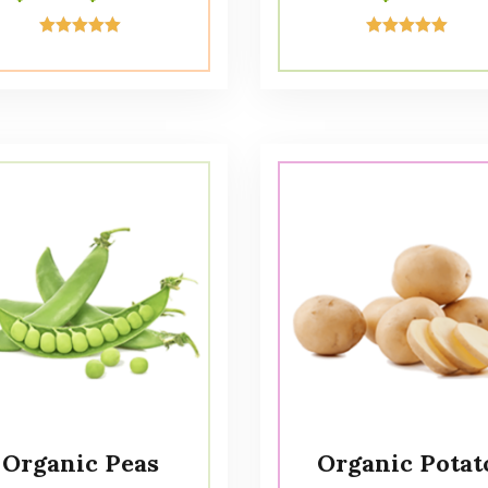
Avaliação
Avaliação
5.00
5.00
de 5
de 5
Organic Peas
Organic Potat