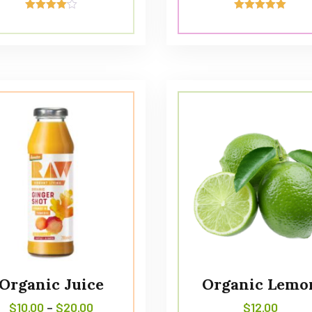
Avaliação
Avaliação
4.00
5.00
de 5
de 5
Organic Juice
Organic Lemo
$
10.00
–
$
20.00
$
12.00