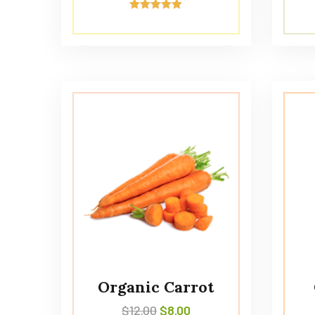
Avaliação
5.00
de 5
Organic Carrot
$
12.00
$
8.00