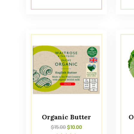
Avaliação
5.00
de 5
Organic Butter
O
$
15.00
$
10.00