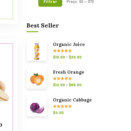
Filtrar
Preço:
$0
—
$70
Best Seller
Organic Juice
–
Avaliação
$
10.00
$
20.00
5.00
de 5
Fresh Orange
–
Avaliação
$
12.00
$
65.00
5.00
de 5
Organic Cabbage
Avaliação
$
4.00
5.00
de 5
o