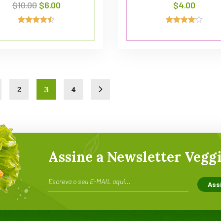
$
10.00
$
6.00
$
4.00
Avaliação
Avaliação
4.50
4.00
de 5
de 5
2
3
4
Assine a Newsletter Veggi