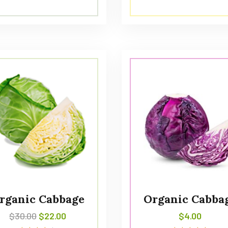
Avaliação
Avaliação
5.00
5.00
de 5
de 5
rganic Cabbage
Organic Cabba
$
30.00
$
22.00
$
4.00