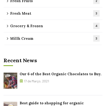
Fresh Fruits
2
Fresh Meat
3
Grocery & Frozen
4
Millk Cream
3
Recent News
Our 6 of the Best Organic Chocolates to Buy.
17 de Março, 2021
Best guide to shopping for organic