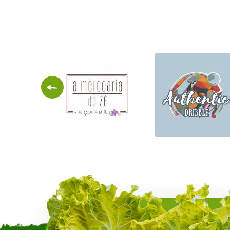
A
Mercearia
Authentic
do Zé
Dribble