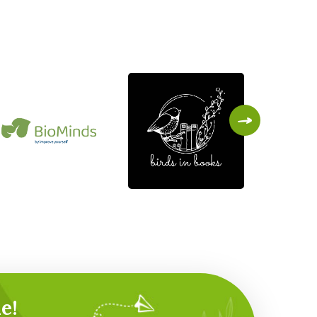
Birds in
Chilli
BioMinds
Books
Cultur
e!