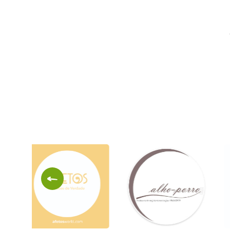
Ayur
Bombay
Vida
Bistro