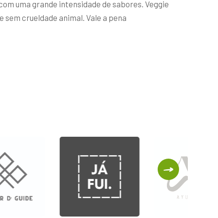
 com uma grande intensidade de sabores. Veggie
e sem crueldade animal. Vale a pena
English
Tea
Fresh
Shop
No Me
Chanson
Portugal
No Fis