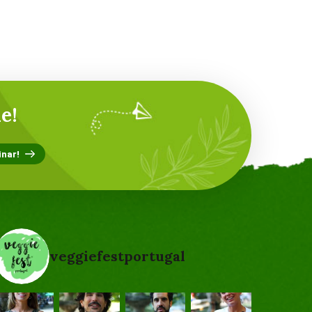
e!
veggiefestportugal