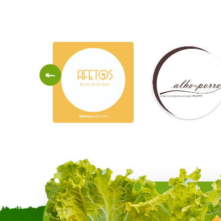
Ayur
Bombay
Vida
Bistro