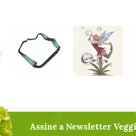
Cãoviver
Candeō
com
Shop
Cãofiança
Assine a Newsletter Veggi