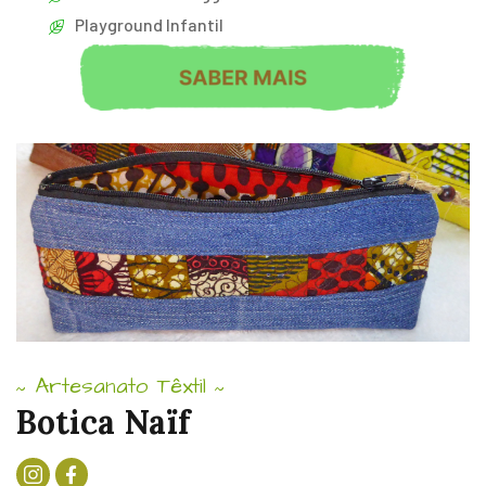
Playground Infantil
Artesanato Têxtil
~
~
Botica Naïf