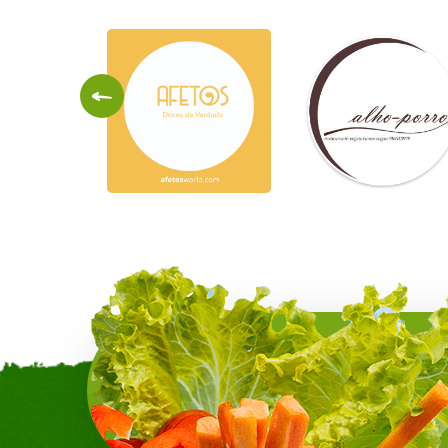
Ayur
Bombay
Vida
Bistro