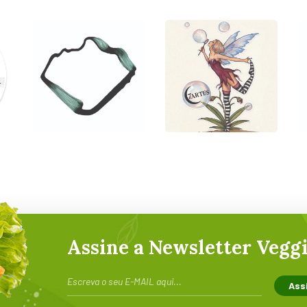
Cãoviver
Candeō
com
Shop
Cãofiança
Assine a Newsletter Veggi