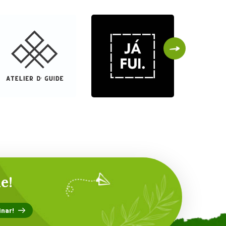
English
Tea
Fresh
Shop
No Me
Chanson
Portugal
No Fis
e!