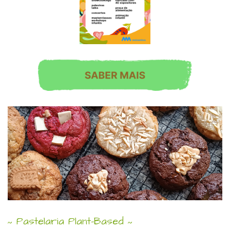
Pastelaria Plant-Based
~
~