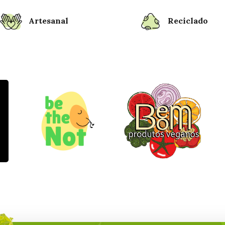
Artesanal
Reciclado
Maremonte
Premium
O Tal
Fungus
Catering