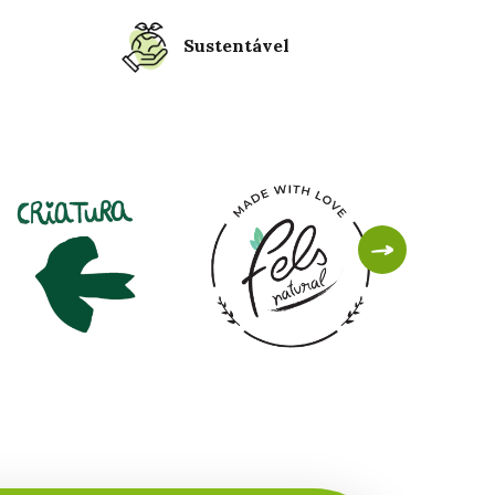
Sustentável
Pecado
Saudável
XXI
Century
Vegan
Pinuc
Snack
Project
Pastry
Fruit