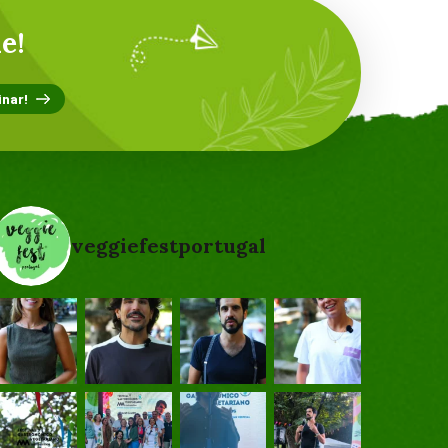
e!
veggiefestportugal