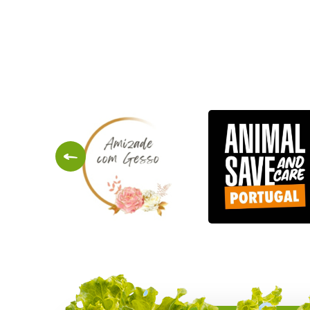
LãPonia
Maestoso