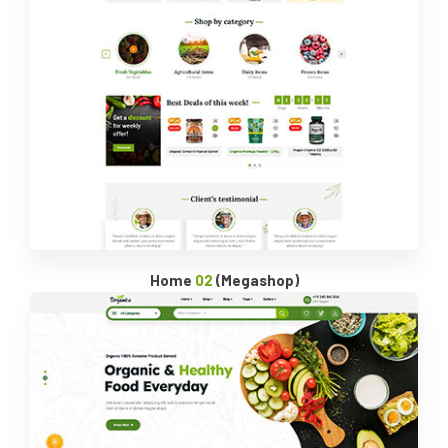
Home
02
(Megashop)